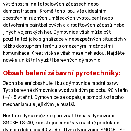
výtržnostmi na fotbalových zápasech nebo
demonstracemi. Kromě toho jsou však ideálním
zpestřením různých uměleckých vystoupení nebo
dotvořením paintballových a airsoftových zápasů nebo
jiných vojenských her. Dýmovnice však může být
použita též jako signalizace v nebezpečných situacích v
těžko dostupném terénu s omezenými možnostmi
komunikace. Kreativitě se však meze nekladou. Najděte
nové a unikátní využití barevných dýmovnic.
Obsah balení zábavní pyrotechniky:
Jedno balení obsahuje 1 kus dýmovnice modré barvy.
Tyto barevné dýmovnice vydávají dým po dobu 90 vteřin
(+/- 5 vteřin). Dýmovnice se odpaluje pomocí škrtacího
mechanismu a její dým je hustší.
Hustotu dýmu můžete porovnat třeba s dýmovnicí
SMOKE TS-40
, kde stejné množství náplně produkuje
dým po dobu cca 40 vteřin. Dým dýmovnice SMOKE TS-