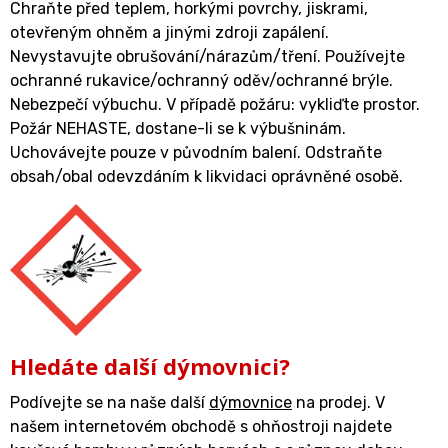
Chraňte před teplem, horkými povrchy, jiskrami,
otevřeným ohněm a jinými zdroji zapálení.
Nevystavujte obrušování/nárazům/tření. Používejte
ochranné rukavice/ochranný oděv/ochranné brýle.
Nebezpečí výbuchu. V případě požáru: vykliďte prostor.
Požár NEHASTE, dostane-li se k výbušninám.
Uchovávejte pouze v původním balení. Odstraňte
obsah/obal odevzdáním k likvidaci oprávněné osobě.
Hledáte další dýmovnici?
Podívejte se na naše další
dýmovnice
na prodej. V
našem internetovém obchodě s ohňostroji najdete