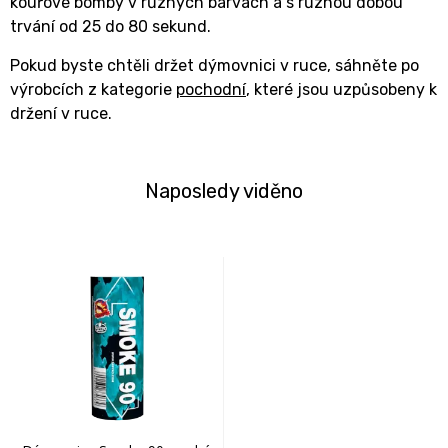
kouřové bomby v různých barvách a s různou dobou
trvání od 25 do 80 sekund.
Pokud byste chtěli držet dýmovnici v ruce, sáhněte po
výrobcích z kategorie
pochodní
, které jsou uzpůsobeny k
držení v ruce.
Naposledy viděno