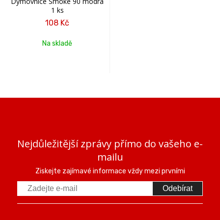
Dýmovnice Smoke 90 modrá
1 ks
108 Kč
Na skladě
Nejdůležitější zprávy přímo do vašeho e-
mailu
Ziskejte zajímavé informace vždy mezi prvními
Odebírat