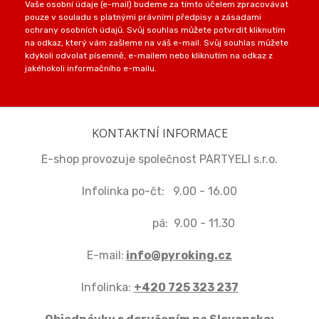
Vaše osobní údaje (e-mail) budeme za tímto účelem zpracovávat
pouze v souladu s platnými právními předpisy a zásadami
ochrany osobních údajů. Svůj souhlas můžete potvrdit kliknutím
na odkaz, který vám zašleme na váš e-mail. Svůj souhlas můžete
kdykoli odvolat písemně, e-mailem nebo kliknutím na odkaz z
jakéhokoli informačního e-mailu.
KONTAKTNÍ INFORMACE
E-shop provozuje společnost PARTYELI s.r.o.
Infolinka po-čt: 9.00 - 16.00
pá: 9.00 - 11.30
E-mail:
info@pyroking.cz
Infolinka:
+420 725 323 237