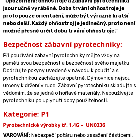
"Upozornění: ohňostroje a zábavní pyrotechnika
jsou ručně vyráběné. Doba trvání ohňostroje je
proto pouze orientační, může být výrazně kratší
nebo delší. Každý ohňostroj je jedinečný, proto není
možné přesně určit dobu trvání ohňostroje."
Bezpečnost zábavní pyrotechniky:
Při používání zábavní pyrotechniky mějte vždy na
paměti svou bezpečnost a bezpečnost svého majetku.
Dodržujte pokyny uvedené v návodu k použití a s
pyrotechnikou zacházejte opatrně. Dýmovnice nejsou
určeny k držení v ruce. Zábavní pyrotechniku skladujte s
vědomím, že se jedná o hořlavé materiály. Nepoužívejte
pyrotechniku po uplynutí doby použitelnosti.
Kategorie: P1
Pyrotechnické výrobky tř. 1.4G – UN0336
VAROVÁNÍ
:
Nebezpečí požáru nebo zasažení částicemi.