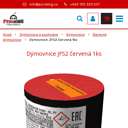
info@pyroking.cz
+420 725 323 237
Úvod
Dýmovnice a pochodne
Dýmovnice
Barevné
dýmovnice
Dýmovnice JFS2 červená 1ks
Dýmovnice JFS2 červená 1ks