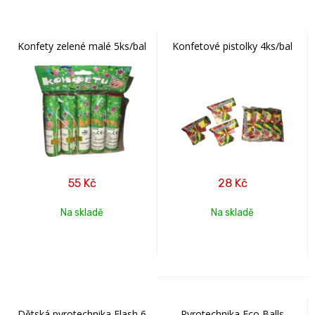
Konfety zelené malé 5ks/bal
Konfetové pistolky 4ks/bal
55
Kč
28
Kč
Na skladě
Na skladě
Dětská pyrotechnika Flash 6
Pyrotechnika Eco Balls