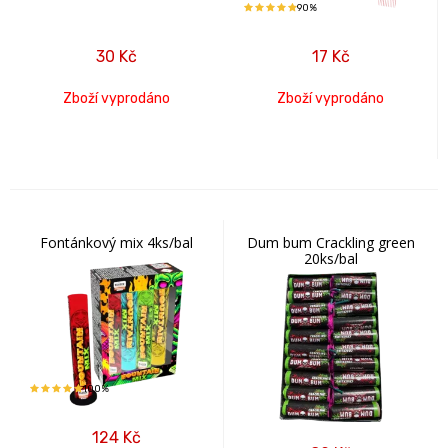
90%
30
Kč
17
Kč
Zboží vyprodáno
Zboží vyprodáno
Fontánkový mix 4ks/bal
Dum bum Crackling green
20ks/bal
100%
124
Kč