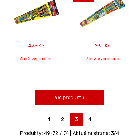
425
Kč
230
Kč
Zboží vyprodáno
Zboží vyprodáno
Víc produktů
1
2
3
4
Produkty:
49
-
72
/
74
| Aktuální strana:
3
/
4