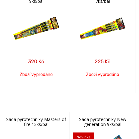
9ks/bal
7ks/bal
320
Kč
225
Kč
Zboží vyprodáno
Zboží vyprodáno
Sada pyrotechniky Masters of
Sada pyrotechniky New
fire 13ks/bal
generation 9ks/bal
Novinka