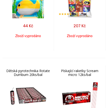
90%
44
Kč
207
Kč
Zboží vyprodáno
Zboží vyprodáno
Dětská pyrotechnika Rotate
Pískající raketky Scream
Dumbum 20ks/bal
micro 12ks/bal