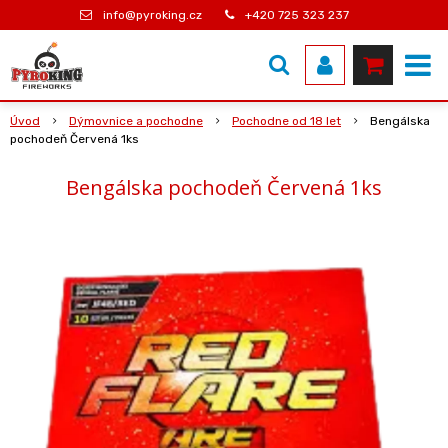
info@pyroking.cz
+420 725 323 237
Úvod
Dýmovnice a pochodne
Pochodne od 18 let
Bengálska
pochodeň Červená 1ks
Bengálska pochodeň Červená 1ks