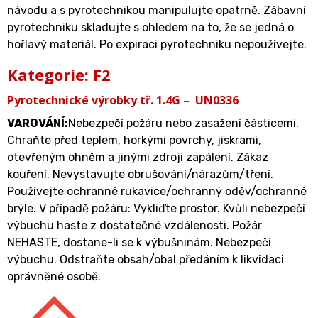
návodu a s pyrotechnikou manipulujte opatrně. Zábavní
pyrotechniku skladujte s ohledem na to, že se jedná o
hořlavý materiál. Po expiraci pyrotechniku nepoužívejte.
Kategorie: F2
Pyrotechnické výrobky tř. 1.4G – UN0336
VAROVÁNÍ:
Nebezpečí požáru nebo zasažení částicemi.
Chraňte před teplem, horkými povrchy, jiskrami,
otevřeným ohněm a jinými zdroji zapálení. Zákaz
kouření. Nevystavujte obrušování/nárazům/tření.
Používejte ochranné rukavice/ochranný oděv/ochranné
brýle. V případě požáru: Vykliďte prostor. Kvůli nebezpečí
výbuchu haste z dostatečné vzdálenosti. Požár
NEHASTE, dostane-li se k výbušninám. Nebezpečí
výbuchu. Odstraňte obsah/obal předáním k likvidaci
oprávněné osobě.