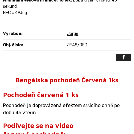
Minimální věková hranice: 18 let.
Doba trvání efektu: 45
sekund.
NEC = 49,5 g
Výrobce:
Jorge
Obj. číslo:
JF48/RED
Bengálska pochodeň Červená 1ks
Pochodeň červená 1 ks
Pochodeň je doprovázená efektem sršícího ohně po
dobu 45 vteřin.
Podívejte se na video